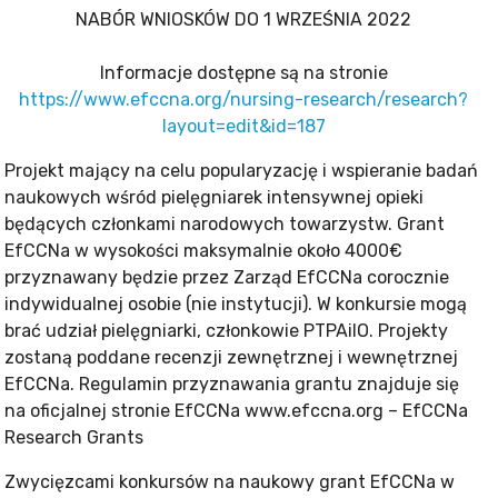
NABÓR WNIOSKÓW DO 1 WRZEŚNIA 2022
Informacje dostępne są na stronie
https://www.efccna.org/nursing-research/research?
layout=edit&id=187
Projekt mający na celu popularyzację i wspieranie badań
naukowych wśród pielęgniarek intensywnej opieki
będących członkami narodowych towarzystw. Grant
EfCCNa w wysokości maksymalnie około 4000€
przyznawany będzie przez Zarząd EfCCNa corocznie
indywidualnej osobie (nie instytucji). W konkursie mogą
brać udział pielęgniarki, członkowie PTPAiIO. Projekty
zostaną poddane recenzji zewnętrznej i wewnętrznej
EfCCNa. Regulamin przyznawania grantu znajduje się
na oficjalnej stronie EfCCNa www.efccna.org – EfCCNa
Research Grants
Zwycięzcami konkursów na naukowy grant EfCCNa w