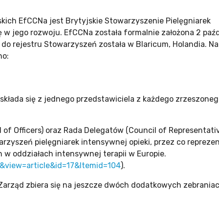
kich EfCCNa jest Brytyjskie Stowarzyszenie Pielęgniarek
ę w jego rozwoju. EfCCNa została formalnie założona 2 paźd
 do rejestru Stowarzyszeń została w Blaricum, Holandia. Na
no:
 składa się z jednego przedstawiciela z każdego zrzeszone
f Officers) oraz Rada Delegatów (Council of Representativ
zyszeń pielęgniarek intensywnej opieki, przez co repreze
 w oddziałach intensywnej terapii w Europie.
&view=article&id=17&Itemid=104
).
Zarząd zbiera się na jeszcze dwóch dodatkowych zebraniac