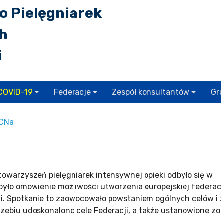
o Pielęgniarek
ch
i
COVID-19
Federacje
Zespół konsultantów
Gr
CCNa
towarzyszeń pielęgniarek intensywnej opieki odbyło się w
było omówienie możliwości utworzenia europejskiej federac
mi. Spotkanie to zaowocowało powstaniem ogólnych celów i 
rzebiu udoskonalono cele Federacji, a także ustanowione zo