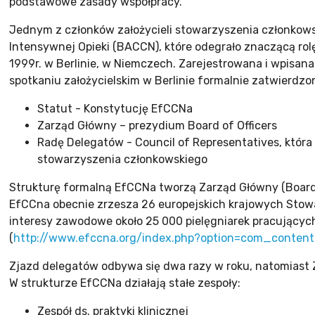
podstawowe zasady współpracy.
Jednym z członków założycieli stowarzyszenia członkows
Intensywnej Opieki (BACCN), które odegrało znaczącą rol
1999r. w Berlinie, w Niemczech. Zarejestrowana i wpisana
spotkaniu założycielskim w Berlinie formalnie zatwierdzo
Statut - Konstytucję EfCCNa
Zarząd Główny – prezydium Board of Officers
Radę Delegatów - Council of Representatives, która
stowarzyszenia członkowskiego
Strukturę formalną EfCCNa tworzą Zarząd Główny (Board o
EfCCna obecnie zrzesza 26 europejskich krajowych Stowar
interesy zawodowe około 25 000 pielęgniarek pracujących
(
http://www.efccna.org/index.php?option=com_content
Zjazd delegatów odbywa się dwa razy w roku, natomiast 
W strukturze EfCCNa działają stałe zespoły:
Zespół ds. praktyki klinicznej