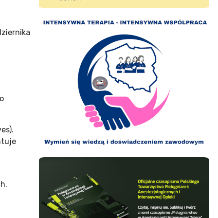
ziernika
go
es).
ntuje
h.