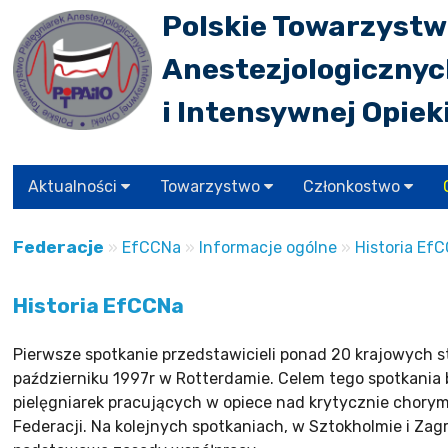
Polskie Towarzystw
Anestezjologiczny
i Intensywnej Opiek
Aktualności
Towarzystwo
Członkostwo
Federacje
»
EfCCNa
»
Informacje ogólne
»
Historia Ef
Historia EfCCNa
Pierwsze spotkanie przedstawicieli ponad 20 krajowych s
październiku 1997r w Rotterdamie. Celem tego spotkania 
pielęgniarek pracujących w opiece nad krytycznie chory
Federacji. Na kolejnych spotkaniach, w Sztokholmie i Zag