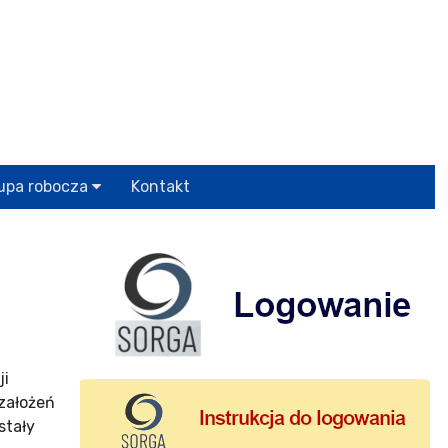
upa robocza
Kontakt
ji
założeń
stały