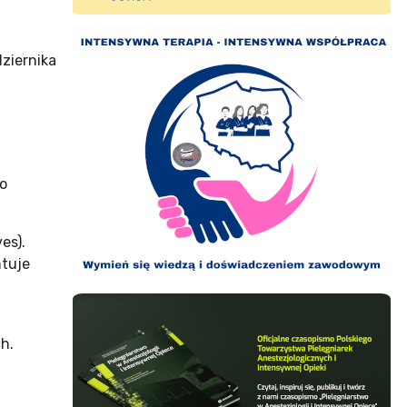
ziernika
go
es).
ntuje
h.