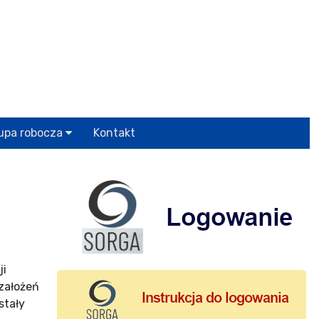
upa robocza
Kontakt
ji
założeń
stały