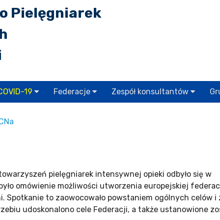
o Pielęgniarek
ch
i
COVID-19
Federacje
Zespół konsultantów
Gr
CCNa
towarzyszeń pielęgniarek intensywnej opieki odbyło się w
było omówienie możliwości utworzenia europejskiej federac
mi. Spotkanie to zaowocowało powstaniem ogólnych celów i 
rzebiu udoskonalono cele Federacji, a także ustanowione zo