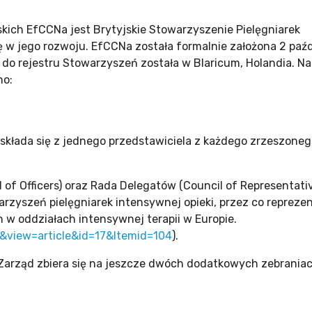
kich EfCCNa jest Brytyjskie Stowarzyszenie Pielęgniarek
ę w jego rozwoju. EfCCNa została formalnie założona 2 paźd
 do rejestru Stowarzyszeń została w Blaricum, Holandia. Na
no:
 składa się z jednego przedstawiciela z każdego zrzeszone
f Officers) oraz Rada Delegatów (Council of Representativ
zyszeń pielęgniarek intensywnej opieki, przez co repreze
 w oddziałach intensywnej terapii w Europie.
&view=article&id=17&Itemid=104
).
Zarząd zbiera się na jeszcze dwóch dodatkowych zebraniac