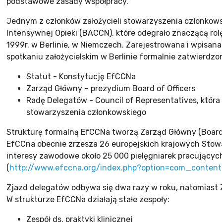
podstawowe zasady współpracy.
Jednym z członków założycieli stowarzyszenia członkows
Intensywnej Opieki (BACCN), które odegrało znaczącą rol
1999r. w Berlinie, w Niemczech. Zarejestrowana i wpisana
spotkaniu założycielskim w Berlinie formalnie zatwierdzo
Statut - Konstytucję EfCCNa
Zarząd Główny – prezydium Board of Officers
Radę Delegatów - Council of Representatives, która
stowarzyszenia członkowskiego
Strukturę formalną EfCCNa tworzą Zarząd Główny (Board o
EfCCna obecnie zrzesza 26 europejskich krajowych Stowar
interesy zawodowe około 25 000 pielęgniarek pracujących
(
http://www.efccna.org/index.php?option=com_content
Zjazd delegatów odbywa się dwa razy w roku, natomiast 
W strukturze EfCCNa działają stałe zespoły:
Zespół ds. praktyki klinicznej