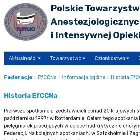
Polskie Towarzystw
Anestezjologiczny
i Intensywnej Opiek
Aktualności
Towarzystwo
Członkostwo
Federacje
»
EfCCNa
»
Informacje ogólne
»
Historia Ef
Historia EfCCNa
Pierwsze spotkanie przedstawicieli ponad 20 krajowych s
październiku 1997r w Rotterdamie. Celem tego spotkania 
pielęgniarek pracujących w opiece nad krytycznie chory
Federacji. Na kolejnych spotkaniach, w Sztokholmie i Zag